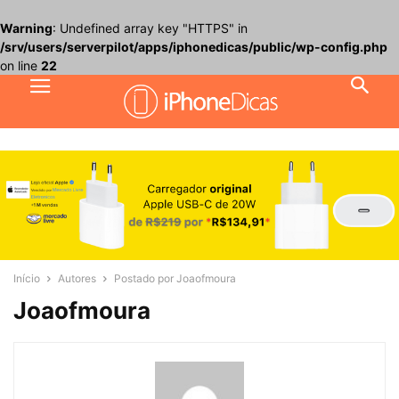
Warning
: Undefined array key "HTTPS" in
/srv/users/serverpilot/apps/iphonedicas/public/wp-config.php
on line
22
Início
Autores
Postado por Joaofmoura
Joaofmoura