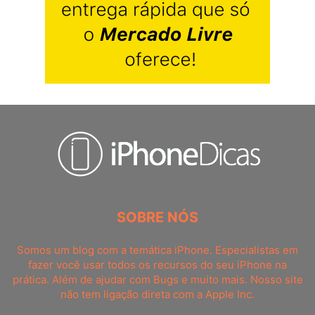
SOBRE NÓS
Somos um blog com a temática iPhone. Especialistas em
fazer você usar todos os recursos do seu iPhone na
prática. Além de ajudar com Bugs e muito mais. Nosso site
não tem ligação direta com a Apple Inc.