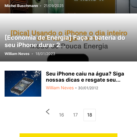
Michel Buschmann
-
21/09/2025
[Economia de Energia] Faça a bateria do
seu iPhone durar 2...
William Neves
-
18/01/2023
Seu iPhone caiu na água? Siga
nossas dicas e resgate seu...
William Neves
-
30/01/2012
16
17
18