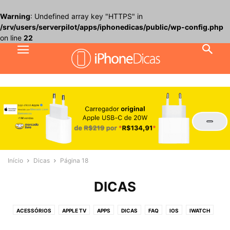
Warning
: Undefined array key "HTTPS" in
/srv/users/serverpilot/apps/iphonedicas/public/wp-config.php
on line
22
Início
Dicas
Página 18
DICAS
ACESSÓRIOS
APPLE TV
APPS
DICAS
FAQ
IOS
IWATCH
JOGOS
MACOS
NOTÍCIAS
PROMOÇÕES
REVIEW
TUTORIAIS