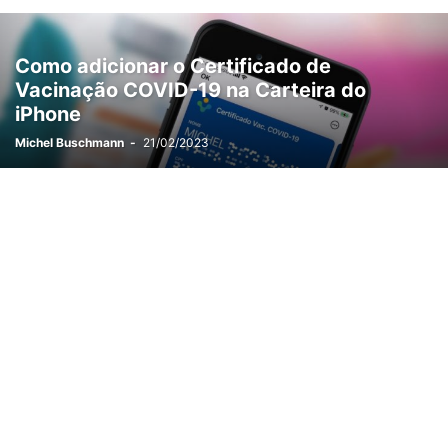
VÍDEOS
WALLPAPERS
Como adicionar o Certificado de
Vacinação COVID-19 na Carteira do
iPhone
Michel Buschmann
-
21/02/2023