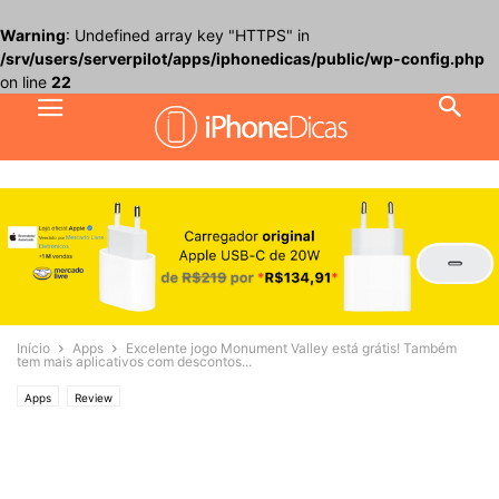
Warning
: Undefined array key "HTTPS" in
/srv/users/serverpilot/apps/iphonedicas/public/wp-config.php
on line
22
Início
Apps
Excelente jogo Monument Valley está grátis! Também
tem mais aplicativos com descontos...
Apps
Review