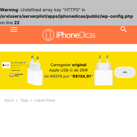
Warning
: Undefined array key "HTTPS" in
/srv/users/serverpilot/apps/iphonedicas/public/wp-config.php
on line
22
Início
Tags
Liquid Glass