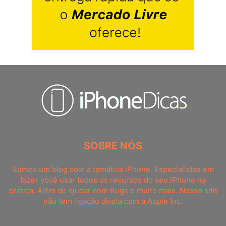
SOBRE NÓS
Somos um blog com a temática iPhone. Especialistas em
fazer você usar todos os recursos do seu iPhone na
prática. Além de ajudar com Bugs e muito mais. Nosso site
não tem ligação direta com a Apple Inc.