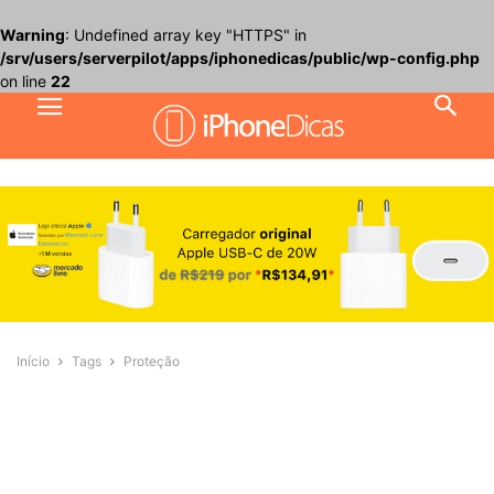
Warning
: Undefined array key "HTTPS" in
/srv/users/serverpilot/apps/iphonedicas/public/wp-config.php
on line
22
Início
Tags
Proteção