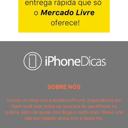
SOBRE NÓS
Somos um blog com a temática iPhone. Especialistas em
fazer você usar todos os recursos do seu iPhone na
prática. Além de ajudar com Bugs e muito mais. Nosso site
não tem ligação direta com a Apple Inc.