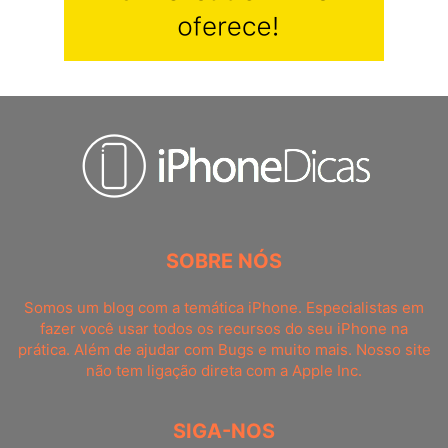
SOBRE NÓS
Somos um blog com a temática iPhone. Especialistas em
fazer você usar todos os recursos do seu iPhone na
prática. Além de ajudar com Bugs e muito mais. Nosso site
não tem ligação direta com a Apple Inc.
SIGA-NOS