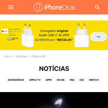
Início
Notícias
Página 36
NOTÍCIAS
ACESSÓRIOS
APPLE TV
APPS
DICAS
FAQ
IOS
IWATCH
JOGOS
MACOS
NOTÍCIAS
PROMOÇÕES
REVIEW
TUTORIAIS
VÍDEOS
WALLPAPERS