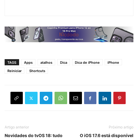
TAGS
Apps
atalhos
Dica
Dica de iPhone
iPhone
Reiniciar
Shortcuts
Artigo anterior
Próximo artigo
Novidades do tvOS 18: tudo
O iOS 17.6 está disponível