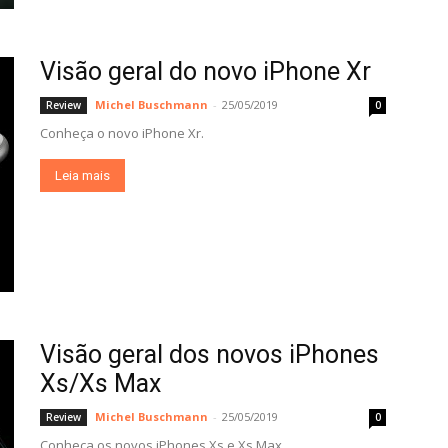
Visão geral do novo iPhone Xr
Michel Buschmann
-
25/05/2019
Review
0
Conheça o novo iPhone Xr.
Leia mais
Visão geral dos novos iPhones
Xs/Xs Max
Michel Buschmann
-
25/05/2019
Review
0
Conheça os novos iPhones Xs e Xs Max.