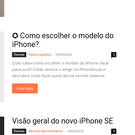
✪ Como escolher o modelo do
iPhone?
Participante
-
14/09/2020
Review
0
Quer saber como escolher o modelo do iPhone ideal
para você? Então acesse o artigo no iPhoneDicas e
descubra como fazer parte desse incrível sistema!
Leia mais
Visão geral do novo iPhone SE
Michel Buschmann
-
16/04/2020
Review
0