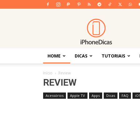
iPhoneDicas
HOME
DICAS
TUTORIAIS
Início
Review
REVIEW
Acessórios
Apple TV
Apps
Dicas
FAQ
iO