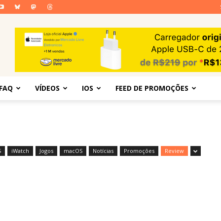
FAQ
VÍDEOS
IOS
FEED DE PROMOÇÕES
S
iWatch
Jogos
macOS
Notícias
Promoções
Review