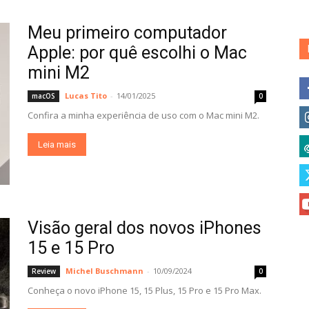
Meu primeiro computador
Apple: por quê escolhi o Mac
mini M2
Lucas Tito
-
14/01/2025
macOS
0
Confira a minha experiência de uso com o Mac mini M2.
Leia mais
Visão geral dos novos iPhones
15 e 15 Pro
Michel Buschmann
-
10/09/2024
Review
0
Conheça o novo iPhone 15, 15 Plus, 15 Pro e 15 Pro Max.