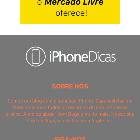
SOBRE NÓS
Somos um blog com a temática iPhone. Especialistas em
fazer você usar todos os recursos do seu iPhone na
prática. Além de ajudar com Bugs e muito mais. Nosso site
não tem ligação direta com a Apple Inc.
SIGA-NOS