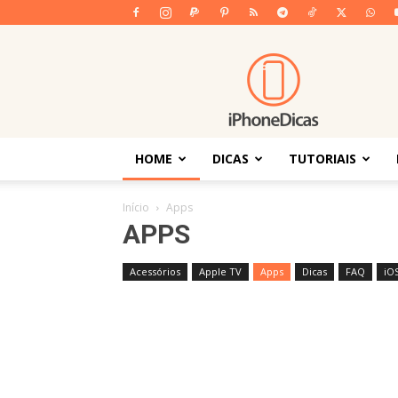
iPhoneDicas
HOME
DICAS
TUTORIAIS
Início
Apps
APPS
Acessórios
Apple TV
Apps
Dicas
FAQ
iO