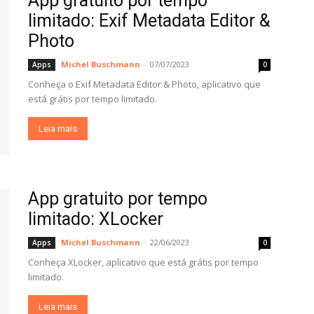
App gratuito por tempo
limitado: Exif Metadata Editor &
Photo
Michel Buschmann
-
07/07/2023
Apps
0
Conheça o Exif Metadata Editor & Photo, aplicativo que
está grátis por tempo limitado.
Leia mais
App gratuito por tempo
limitado: XLocker
Michel Buschmann
-
22/06/2023
Apps
0
Conheça XLocker, aplicativo que está grátis por tempo
limitado.
Leia mais