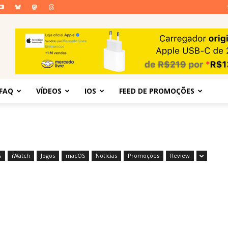
FAQ
VÍDEOS
IOS
FEED DE PROMOÇÕES
S
iWatch
Jogos
macOS
Notícias
Promoções
Review