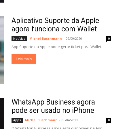
Aplicativo Suporte da Apple
agora funciona com Wallet
Michel Buschmann
-
02/09/2020
Notícias
0
App Suporte da Apple pode gerar ticket para Wallet.
Leia mais
WhatsApp Business agora
pode ser usado no iPhone
Michel Buschmann
-
06/04/2019
Apps
0
O WhatsApp Business agora está disponível na App