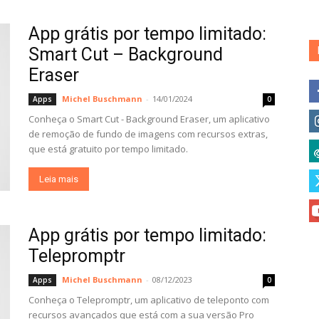
App grátis por tempo limitado:
Smart Cut – Background
Eraser
Michel Buschmann
-
14/01/2024
Apps
0
Conheça o Smart Cut - Background Eraser, um aplicativo
de remoção de fundo de imagens com recursos extras,
que está gratuito por tempo limitado.
Leia mais
App grátis por tempo limitado:
Telepromptr
Michel Buschmann
-
08/12/2023
Apps
0
Conheça o Telepromptr, um aplicativo de teleponto com
recursos avançados que está com a sua versão Pro