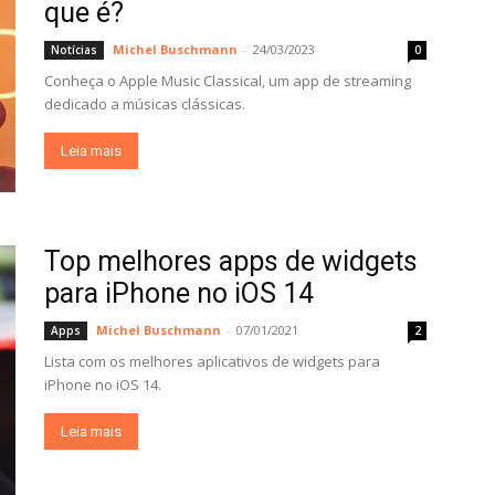
que é?
Michel Buschmann
-
24/03/2023
Notícias
0
Conheça o Apple Music Classical, um app de streaming
dedicado a músicas clássicas.
Leia mais
Top melhores apps de widgets
para iPhone no iOS 14
Michel Buschmann
-
07/01/2021
Apps
2
Lista com os melhores aplicativos de widgets para
iPhone no iOS 14.
Leia mais