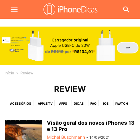
Início
Review
REVIEW
ACESSÓRIOS
APPLE TV
APPS
DICAS
FAQ
IOS
IWATCH
JOGOS
MACOS
NOTÍCIAS
PROMOÇÕES
REVIEW
TUTORIAIS
VÍDEOS
WALLPAPERS
Visão geral dos novos iPhones 13
e 13 Pro
Michel Buschmann
-
14/09/2021