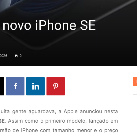
o novo iPhone SE
9026
0
uita gente aguardava, a Apple anunciou nesta
SE
. Assim como o primeiro modelo, lançado em
rsão de iPhone com tamanho menor e o preço