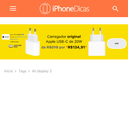
Início
Tags
Air display 3