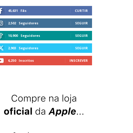
45,631
Fãs
CURTIR
2,502
Seguidores
SEGUIR
10,900
Seguidores
SEGUIR
2,903
Seguidores
SEGUIR
6,250
Inscritos
INSCREVER