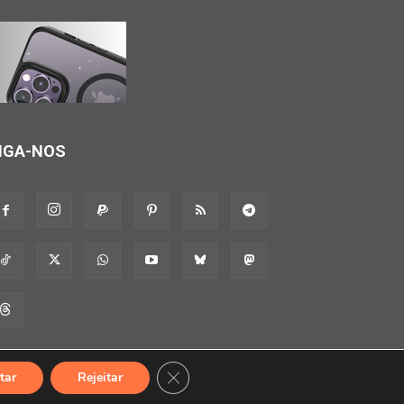
IGA-NOS
Close GDPR Cookie Banner
tar
Rejeitar
bre
Contato
Apoie-nos!
Consultoria
Anuncie