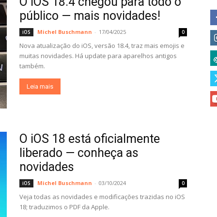
O iOS 18.4 chegou para todo o
público — mais novidades!
Michel Buschmann
-
17/04/2025
iOS
0
Nova atualização do iOS, versão 18.4, traz mais emojis e
muitas novidades. Há update para aparelhos antigos
também.
Leia mais
O iOS 18 está oficialmente
liberado — conheça as
novidades
Michel Buschmann
-
03/10/2024
iOS
0
Veja todas as novidades e modificações trazidas no iOS
18; traduzimos o PDF da Apple.