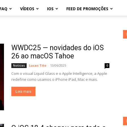
FAQ
VÍDEOS
IOS
FEED DE PROMOÇÕES
WWDC25 — novidades do iOS
26 ao macOS Tahoe
Lucas Tito
-
13/06/2025
Notícias
0
Com o visual Liquid Glass e o Apple Intelligence, a Apple
redefine como usamos o iPhone iPad, Mac e mais.
Leia mais