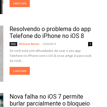
Leia mais
Resolvendo o problema do app
Telefone do iPhone no iOS 8
William Neves
-
12/02/2015
FAQ
0
Se você está com dificuldades de usar o seu app
Telefone no iPhone com o iOS 8, esse artigo é para você.
Se você...
Leia mais
Nova falha no iOS 7 permite
burlar parcialmente o bloqueio