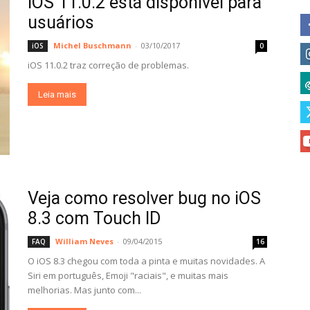
iOS 11.0.2 está disponível para
usuários
Michel Buschmann
-
03/10/2017
iOS
0
iOS 11.0.2 traz correção de problemas.
Leia mais
Veja como resolver bug no iOS
8.3 com Touch ID
William Neves
-
09/04/2015
FAQ
16
O iOS 8.3 chegou com toda a pinta e muitas novidades. A
Siri em português, Emoji "raciais", e muitas mais
melhorias. Mas junto com...