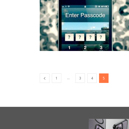
...
1
3
4
5