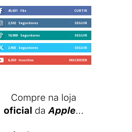
45,631
Fãs
CURTIR
2,502
Seguidores
SEGUIR
10,900
Seguidores
SEGUIR
2,903
Seguidores
SEGUIR
6,250
Inscritos
INSCREVER