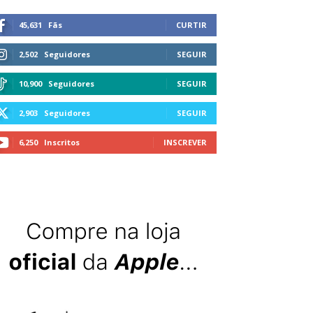
45,631
Fãs
CURTIR
2,502
Seguidores
SEGUIR
10,900
Seguidores
SEGUIR
2,903
Seguidores
SEGUIR
6,250
Inscritos
INSCREVER