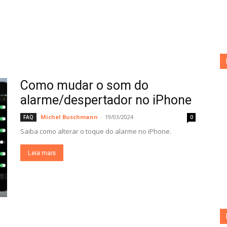
Como mudar o som do
alarme/despertador no iPhone
Michel Buschmann
-
19/03/2024
FAQ
0
Saiba como alterar o toque do alarme no iPhone.
Leia mais