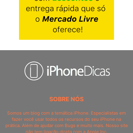
SOBRE NÓS
Somos um blog com a temática iPhone. Especialistas em
fazer você usar todos os recursos do seu iPhone na
prática. Além de ajudar com Bugs e muito mais. Nosso site
não tem ligação direta com a Apple Inc.