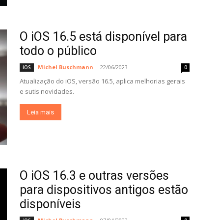
O iOS 16.5 está disponível para
todo o público
Michel Buschmann
-
22/06/2023
iOS
0
Atualização do iOS, versão 16.5, aplica melhorias gerais
e sutis novidades.
Leia mais
O iOS 16.3 e outras versões
para dispositivos antigos estão
disponíveis