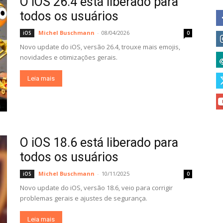
O iOS 26.4 está liberado para
todos os usuários
Michel Buschmann
-
08/04/2026
iOS
0
Novo update do iOS, versão 26.4, trouxe mais emojis,
novidades e otimizações gerais.
Leia mais
O iOS 18.6 está liberado para
todos os usuários
Michel Buschmann
-
10/11/2025
iOS
0
Novo update do iOS, versão 18.6, veio para corrigir
problemas gerais e ajustes de segurança.
Leia mais