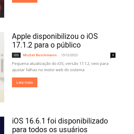
Apple disponibilizou o iOS
17.1.2 para o público
Michel Buschmann
-
13/12/2023
iOS
0
Pequena atualização do iOS, versão 17.1.2, veio para
ajustar falhas no motor web do sistema.
Leia mais
iOS 16.6.1 foi disponibilizado
para todos os usuários