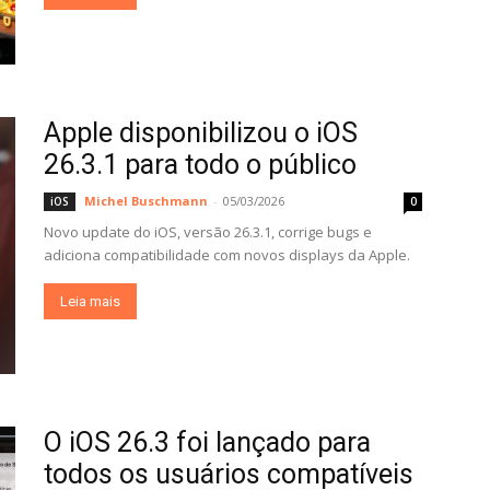
Apple disponibilizou o iOS
26.3.1 para todo o público
Michel Buschmann
-
05/03/2026
iOS
0
Novo update do iOS, versão 26.3.1, corrige bugs e
adiciona compatibilidade com novos displays da Apple.
Leia mais
O iOS 26.3 foi lançado para
todos os usuários compatíveis