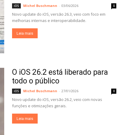
Michel Buschmann
-
03/06/2026
iOS
0
Novo update do iOS, versão 26.3, veio com foco em
melhorias internas e interoperabilidade.
Leia mais
O iOS 26.2 está liberado para
todo o público
Michel Buschmann
-
27/01/2026
iOS
0
Novo update do iOS, versão 26.2, veio com novas
funções e otimizações gerais.
Leia mais