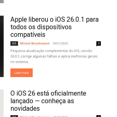
Apple liberou o iOS 26.0.1 para
todos os dispositivos
compatíveis
Michel Buschmann
-
04/11/2025
iOS
0
Pequena atualização complementar do iOS, versão
26.0.1, corrige algumas falhas e aplica melhorias gerais
no sistema.
Leia mais
O iOS 26 está oficialmente
lançado — conheça as
novidades