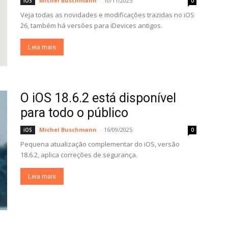
Michel Buschmann
-
10/11/2025
iOS
0
Veja todas as novidades e modificações trazidas no iOS
26, também há versões para iDevices antigos.
Leia mais
O iOS 18.6.2 está disponível
para todo o público
Michel Buschmann
-
16/09/2025
iOS
0
Pequena atualização complementar do iOS, versão
18.6.2, aplica correções de segurança.
Leia mais