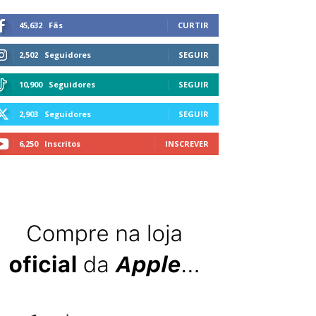
45,632
Fãs
CURTIR
2,502
Seguidores
SEGUIR
10,900
Seguidores
SEGUIR
2,903
Seguidores
SEGUIR
6,250
Inscritos
INSCREVER