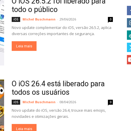
O iOS 26.5.2 foi liberado para
todo o público
Michel Buschmann
-
29/06/2026
iOS
0
Novo update complementar do iOS, versão 26.5.2, aplica
diversas correções importantes de segurança.
Leia mais
O iOS 26.4 está liberado para
todos os usuários
Michel Buschmann
-
08/04/2026
iOS
0
Novo update do iOS, versão 26.4, trouxe mais emojis,
novidades e otimizações gerais.
Leia mais