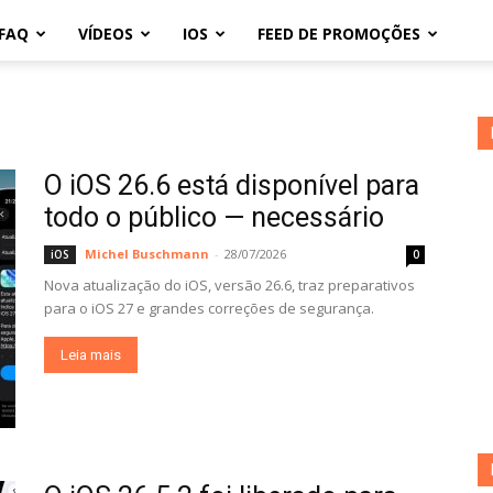
FAQ
VÍDEOS
IOS
FEED DE PROMOÇÕES
O iOS 26.6 está disponível para
todo o público — necessário
Michel Buschmann
-
28/07/2026
iOS
0
Nova atualização do iOS, versão 26.6, traz preparativos
para o iOS 27 e grandes correções de segurança.
Leia mais