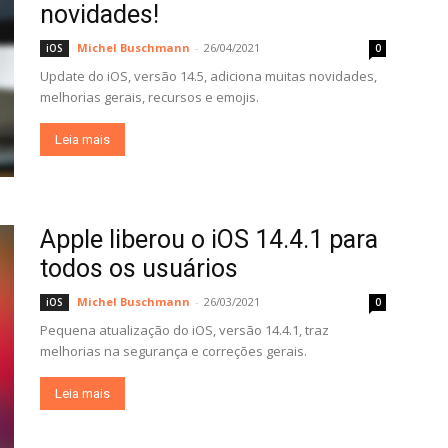
novidades!
Michel Buschmann
-
26/04/2021
iOS
0
Update do iOS, versão 14.5, adiciona muitas novidades,
melhorias gerais, recursos e emojis.
Leia mais
Apple liberou o iOS 14.4.1 para
todos os usuários
Michel Buschmann
-
26/03/2021
iOS
0
Pequena atualização do iOS, versão 14.4.1, traz
melhorias na segurança e correções gerais.
Leia mais