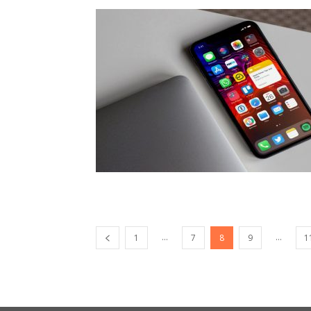
...
...
1
7
8
9
1