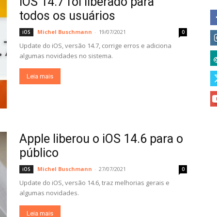
iOS 14.7 foi liberado para
todos os usuários
Michel Buschmann
-
19/07/2021
iOS
0
Update do iOS, versão 14.7, corrige erros e adiciona
algumas novidades no sistema.
Leia mais
Apple liberou o iOS 14.6 para o
público
Michel Buschmann
-
27/07/2021
iOS
0
Update do iOS, versão 14.6, traz melhorias gerais e
algumas novidades.
Leia mais