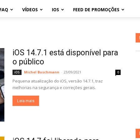
FAQ
VÍDEOS
IOS
FEED DE PROMOÇÕES
iOS 14.7.1 está disponível para
o público
Michel Buschmann
-
23/09/2021
iOS
0
Pequena atualização do iOS, versão 14.7.1, traz
melhorias na segurança e correções gerais.
Leia mais