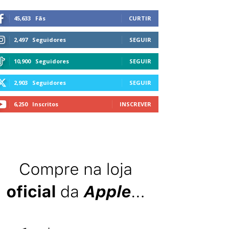
45,633
Fãs
CURTIR
2,497
Seguidores
SEGUIR
10,900
Seguidores
SEGUIR
2,903
Seguidores
SEGUIR
6,250
Inscritos
INSCREVER