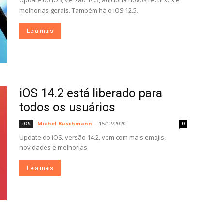
Update do iOS, versão 14.3, adiciona novos recursos e
melhorias gerais. Também há o iOS 12.5.
Leia mais
iOS 14.2 está liberado para
todos os usuários
Michel Buschmann
-
15/12/2020
iOS
0
Update do iOS, versão 14.2, vem com mais emojis,
novidades e melhorias.
Leia mais