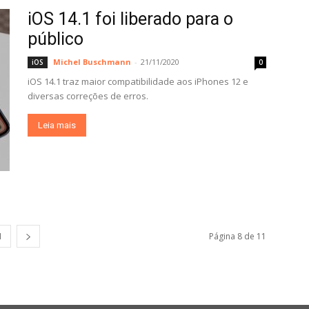
iOS 14.1 foi liberado para o
público
Michel Buschmann
-
21/11/2020
iOS
0
iOS 14.1 traz maior compatibilidade aos iPhones 12 e
diversas correções de erros.
Leia mais
1
Página 8 de 11