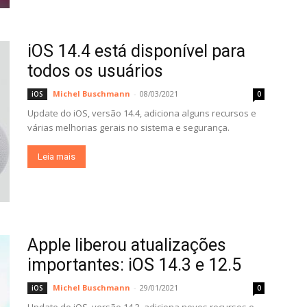
iOS 14.4 está disponível para
todos os usuários
Michel Buschmann
-
08/03/2021
iOS
0
Update do iOS, versão 14.4, adiciona alguns recursos e
várias melhorias gerais no sistema e segurança.
Leia mais
Apple liberou atualizações
importantes: iOS 14.3 e 12.5
Michel Buschmann
-
29/01/2021
iOS
0