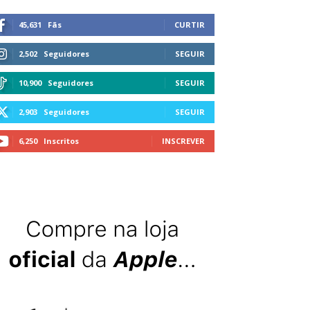
45,631
Fãs
CURTIR
2,502
Seguidores
SEGUIR
10,900
Seguidores
SEGUIR
2,903
Seguidores
SEGUIR
6,250
Inscritos
INSCREVER