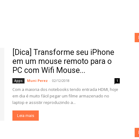
[Dica] Transforme seu iPhone
em um mouse remoto para o
PC com Wifi Mouse...
Muni Perez
-
02/12/2018
Apps
1
Com a maioria dos notebooks tendo entrada HDMI, hoje
em dia é muito fácil pegar um filme armazenado no
laptop e assistir reproduzindo a...
Leia mais