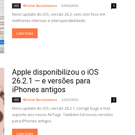
Michel Buschmann
-
03/06/2026
iOS
0
Novo update do iOS, versão 26.3, veio com foco em
melhorias internas e interoperabilidade.
Leia mais
Apple disponibilizou o iOS
26.2.1 — e versões para
iPhones antigos
Michel Buschmann
-
12/02/2026
iOS
0
Novo update do iOS, versão 26.2.1, corrige bugs e traz
suporte aos novos AirTags. Também há novas versões
para iPhones antigos.
Leia mais