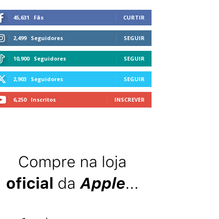
45,631
Fãs
CURTIR
2,499
Seguidores
SEGUIR
10,900
Seguidores
SEGUIR
2,903
Seguidores
SEGUIR
6,250
Inscritos
INSCREVER