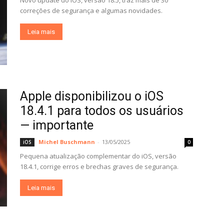
Novo update do iOS, versão 18.5, traz mais de 30
correções de segurança e algumas novidades.
Leia mais
Apple disponibilizou o iOS
18.4.1 para todos os usuários
— importante
Michel Buschmann
-
13/05/2025
iOS
0
Pequena atualização complementar do iOS, versão
18.4.1, corrige erros e brechas graves de segurança.
Leia mais