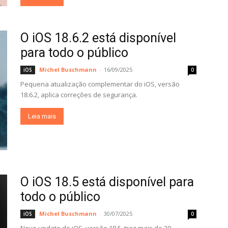
O iOS 18.6.2 está disponível
para todo o público
Michel Buschmann
-
16/09/2025
iOS
0
Pequena atualização complementar do iOS, versão
18.6.2, aplica correções de segurança.
Leia mais
O iOS 18.5 está disponível para
todo o público
Michel Buschmann
-
30/07/2025
iOS
0