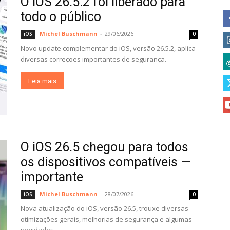
O iOS 26.5.2 foi liberado para
todo o público
Michel Buschmann
-
29/06/2026
iOS
0
Novo update complementar do iOS, versão 26.5.2, aplica
diversas correções importantes de segurança.
Leia mais
O iOS 26.5 chegou para todos
os dispositivos compatíveis —
importante
Michel Buschmann
-
28/07/2026
iOS
0
Nova atualização do iOS, versão 26.5, trouxe diversas
otimizações gerais, melhorias de segurança e algumas