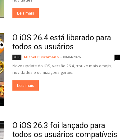
novidades.
Leia mais
O iOS 26.4 está liberado para
todos os usuários
Michel Buschmann
-
08/04/2026
iOS
0
Novo update do iOS, versão 26.4, trouxe mais emojis,
novidades e otimizações gerais.
Leia mais
O iOS 26.3 foi lançado para
todos os usuários compatíveis