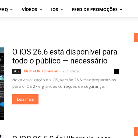
FAQ
VÍDEOS
IOS
FEED DE PROMOÇÕES
O iOS 26.6 está disponível para
todo o público — necessário
Michel Buschmann
-
28/07/2026
iOS
0
Nova atualização do iOS, versão 26.6, traz preparativos
para o iOS 27 e grandes correções de segurança.
Leia mais