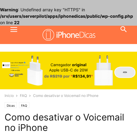
Warning
: Undefined array key "HTTPS" in
/srv/users/serverpilot/apps/iphonedicas/public/wp-config.php
on line
22
Início
FAQ
Como desativar o Voicemail no iPhone
Dicas
FAQ
Como desativar o Voicemail
no iPhone