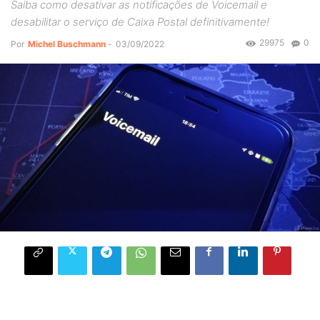
Saiba como desativar as notificações de Voicemail e
desabilitar o serviço de Caixa Postal definitivamente!
29975
0
Por
Michel Buschmann
-
03/09/2022