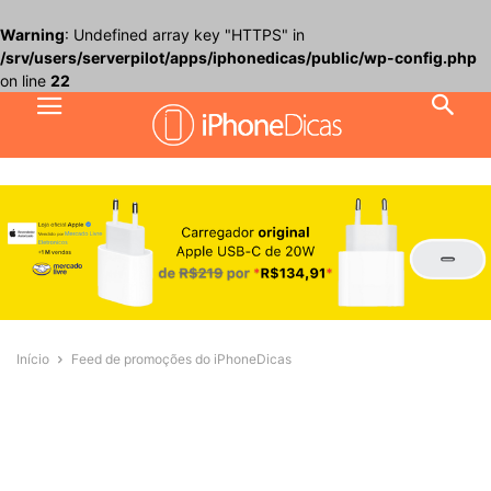
Warning
: Undefined array key "HTTPS" in
/srv/users/serverpilot/apps/iphonedicas/public/wp-config.php
on line
22
Início
Feed de promoções do iPhoneDicas