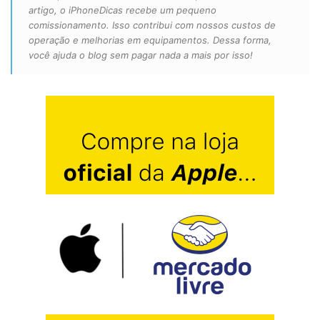
artigo, o iPhoneDicas recebe um pequeno
comissionamento. Isso contribui com nossos custos de
operação e melhorias em equipamentos. Dessa forma,
você ajuda o blog sem pagar nada a mais por isso!