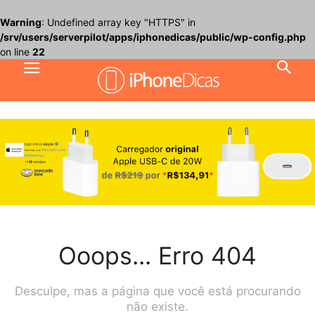
Warning
: Undefined array key "HTTPS" in
/srv/users/serverpilot/apps/iphonedicas/public/wp-config.php
on line
22
Ooops... Erro 404
Desculpe, mas a página que você está procurando
não existe.