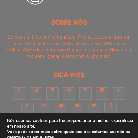
SOBRE NÓS
Somos um blog com a temática iPhone. Especialistas em
fazer você usar todos os recursos do seu iPhone na
prática. Além de ajudar com Bugs e muito mais. Nosso site
não tem ligação direta com a Apple Inc.
SIGA-NOS
Nós usamos cookies para lhe proporcionar a melhor experiência
em nosso site.
Você pode saber mais sobre quais cookies estamos usando ou
Sobre
Contato
Apoie-nos!
Consultoria
Anuncie
desativá-los em
ajustes
.