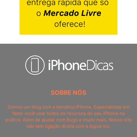
SOBRE NÓS
Somos um blog com a temática iPhone. Especialistas em
fazer você usar todos os recursos do seu iPhone na
prática. Além de ajudar com Bugs e muito mais. Nosso site
não tem ligação direta com a Apple Inc.