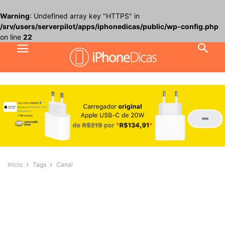
Warning
: Undefined array key "HTTPS" in
/srv/users/serverpilot/apps/iphonedicas/public/wp-config.php
on line
22
Início
Tags
Canal