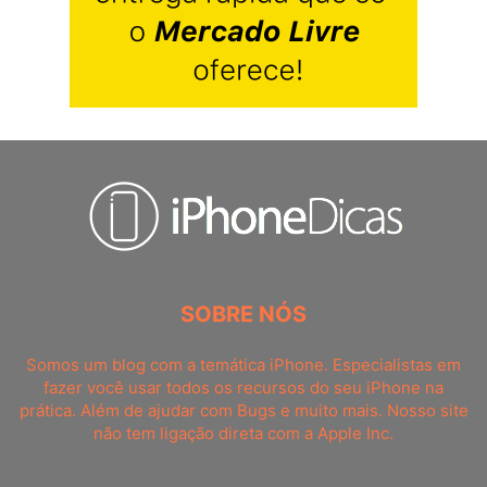
SOBRE NÓS
Somos um blog com a temática iPhone. Especialistas em
fazer você usar todos os recursos do seu iPhone na
prática. Além de ajudar com Bugs e muito mais. Nosso site
não tem ligação direta com a Apple Inc.