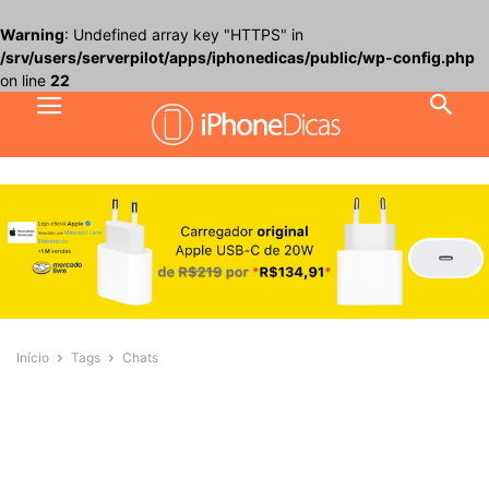
Warning
: Undefined array key "HTTPS" in
/srv/users/serverpilot/apps/iphonedicas/public/wp-config.php
on line
22
Início
Tags
Chats