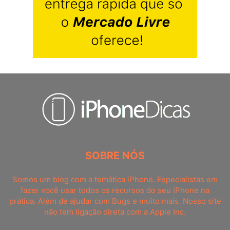
SOBRE NÓS
Somos um blog com a temática iPhone. Especialistas em
fazer você usar todos os recursos do seu iPhone na
prática. Além de ajudar com Bugs e muito mais. Nosso site
não tem ligação direta com a Apple Inc.