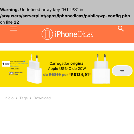
Warning
: Undefined array key "HTTPS" in
/srv/users/serverpilot/apps/iphonedicas/public/wp-config.php
on line
22
Início
Tags
Download