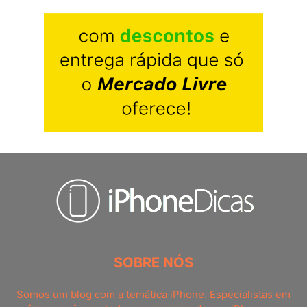
SOBRE NÓS
Somos um blog com a temática iPhone. Especialistas em