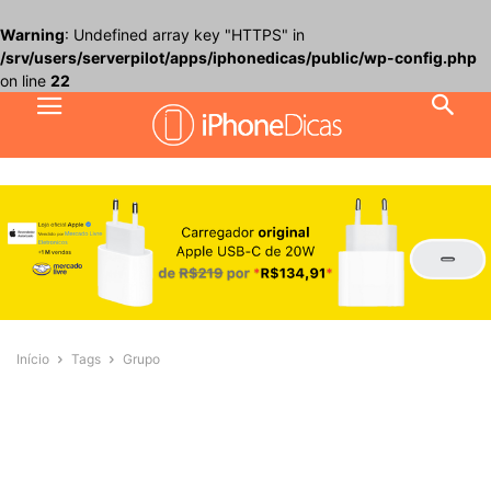
Warning
: Undefined array key "HTTPS" in
/srv/users/serverpilot/apps/iphonedicas/public/wp-config.php
on line
22
Início
Tags
Grupo