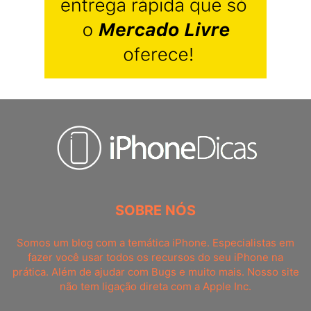
SOBRE NÓS
Somos um blog com a temática iPhone. Especialistas em
fazer você usar todos os recursos do seu iPhone na
prática. Além de ajudar com Bugs e muito mais. Nosso site
não tem ligação direta com a Apple Inc.