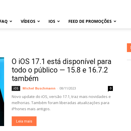
FAQ
VÍDEOS
IOS
FEED DE PROMOÇÕES
O iOS 17.1 está disponível para
todo o público — 15.8 e 16.7.2
também
Michel Buschmann
-
08/11/2023
iOS
0
Novo update do iOS, versão 17.1, traz mais novidades e
melhorias. Também foram liberadas atualizações para
iPhones mais antigos.
Leia mais