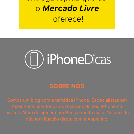
SOBRE NÓS
Somos um blog com a temática iPhone. Especialistas em
fazer você usar todos os recursos do seu iPhone na
prática. Além de ajudar com Bugs e muito mais. Nosso site
não tem ligação direta com a Apple Inc.