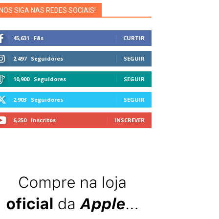
NOS SIGA NAS REDES SOCIAIS!
45,631
Fãs
CURTIR
2,497
Seguidores
SEGUIR
10,900
Seguidores
SEGUIR
2,903
Seguidores
SEGUIR
6,250
Inscritos
INSCREVER