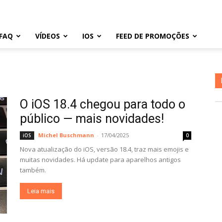
FAQ
VÍDEOS
IOS
FEED DE PROMOÇÕES
O iOS 18.4 chegou para todo o
público — mais novidades!
Michel Buschmann
-
17/04/2025
iOS
0
Nova atualização do iOS, versão 18.4, traz mais emojis e
muitas novidades. Há update para aparelhos antigos
também.
Leia mais