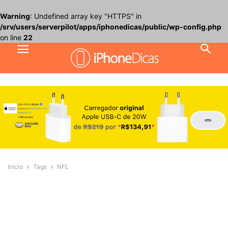
Warning
: Undefined array key "HTTPS" in
/srv/users/serverpilot/apps/iphonedicas/public/wp-config.php
on line
22
Início
Tags
NFL