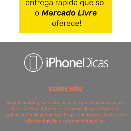
SOBRE NÓS
Somos um blog com a temática iPhone. Especialistas em
fazer você usar todos os recursos do seu iPhone na
prática. Além de ajudar com Bugs e muito mais. Nosso site
não tem ligação direta com a Apple Inc.