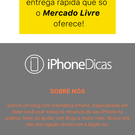
SOBRE NÓS
Somos um blog com a temática iPhone. Especialistas em
fazer você usar todos os recursos do seu iPhone na
prática. Além de ajudar com Bugs e muito mais. Nosso site
não tem ligação direta com a Apple Inc.