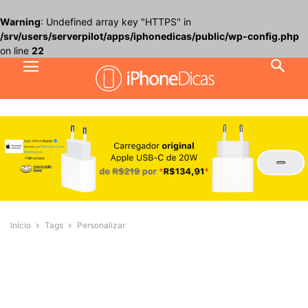
Warning
: Undefined array key "HTTPS" in
/srv/users/serverpilot/apps/iphonedicas/public/wp-config.php
on line
22
Início
Tags
Personalizar