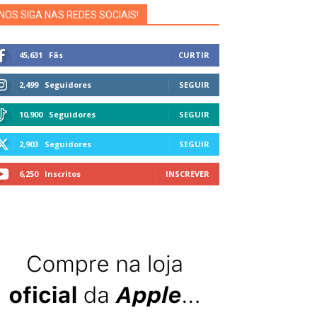
NOS SIGA NAS REDES SOCIAIS!
45,631
Fãs
CURTIR
2,499
Seguidores
SEGUIR
10,900
Seguidores
SEGUIR
2,903
Seguidores
SEGUIR
6,250
Inscritos
INSCREVER