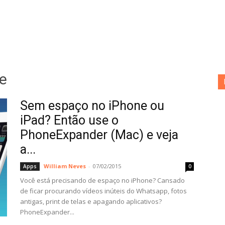
e
Sem espaço no iPhone ou
iPad? Então use o
PhoneExpander (Mac) e veja
a...
William Neves
-
07/02/2015
Apps
0
Você está precisando de espaço no iPhone? Cansado
de ficar procurando vídeos inúteis do Whatsapp, fotos
antigas, print de telas e apagando aplicativos?
PhoneExpander...