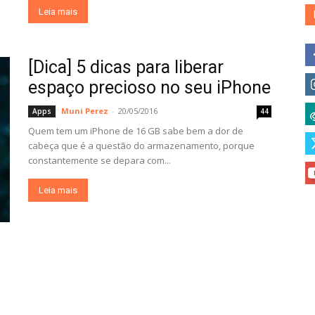
Leia mais
[Dica] 5 dicas para liberar
espaço precioso no seu iPhone
Muni Perez
-
20/05/2016
Apps
44
Quem tem um iPhone de 16 GB sabe bem a dor de
cabeça que é a questão do armazenamento, porque
constantemente se depara com...
Leia mais