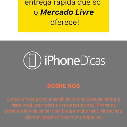
SOBRE NÓS
Somos um blog com a temática iPhone. Especialistas em
fazer você usar todos os recursos do seu iPhone na
prática. Além de ajudar com Bugs e muito mais. Nosso site
não tem ligação direta com a Apple Inc.