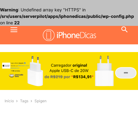
Warning
: Undefined array key "HTTPS" in
/srv/users/serverpilot/apps/iphonedicas/public/wp-config.php
on line
22
Início
Tags
Spigen