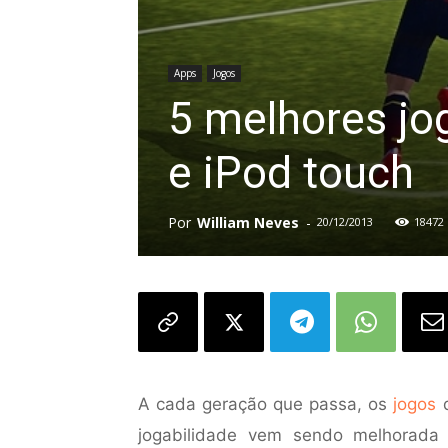
Apps
Jogos
5 melhores jo
e iPod touch
Por
William Neves
-
20/12/2013
18472
A cada geração que passa, os
jogos
d
jogabilidade vem sendo melhorada 