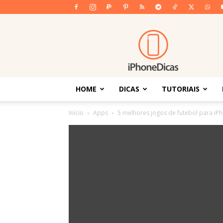
iPhoneDicas
HOME
DICAS
TUTORIAIS
Início
Apps
5 melhores jogos de futebol para iP