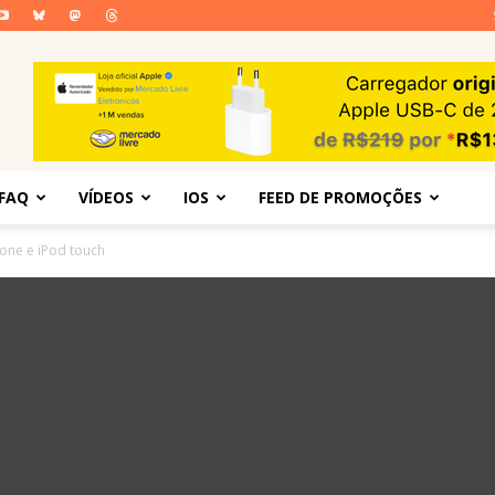
FAQ
VÍDEOS
IOS
FEED DE PROMOÇÕES
hone e iPod touch