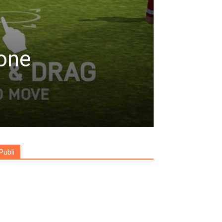
hone
Publi