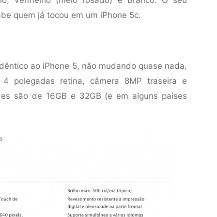
lo, Vermelho (meio rosado) e Branco. O seu
be quem já tocou em um iPhone 5c.
idêntico ao iPhone 5, não mudando quase nada,
 4 polegadas retina, câmera 8MP traseira e
ades são de 16GB e 32GB (e em alguns países