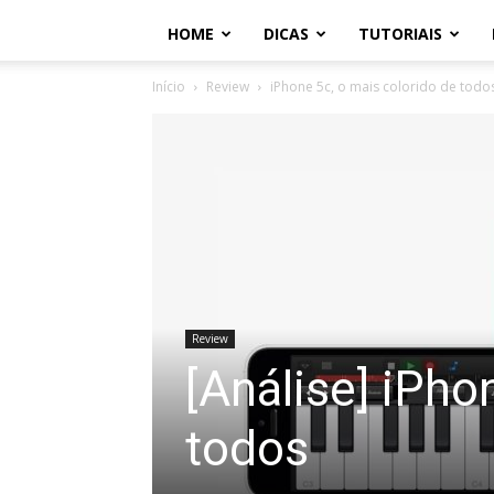
HOME
DICAS
TUTORIAIS
Início
Review
iPhone 5c, o mais colorido de todo
Review
[Análise] iPho
todos