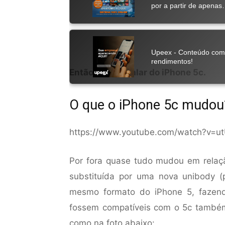
Então, vamos falar do iPhone 5c.
O que o iPhone 5c mudou
https://www.youtube.com/watch?v=u
Por fora quase tudo mudou em relaçã
substituída por uma nova unibody (p
mesmo formato do iPhone 5, fazen
fossem compatíveis com o 5c também
como na foto abaixo: