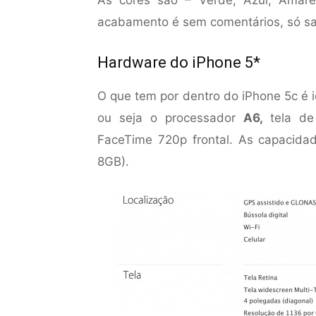
As cores são – Verde, Azul, Amare
acabamento é sem comentários, só sa
Hardware do iPhone 5*
O que tem por dentro do iPhone 5c é 
ou seja o processador
A6,
tela de
FaceTime 720p frontal. As capacid
8GB).