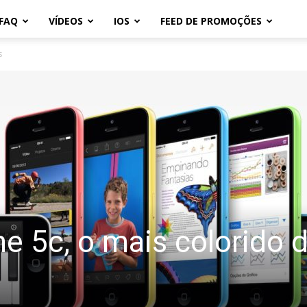
FAQ
VÍDEOS
IOS
FEED DE PROMOÇÕES
s
ne 5c, o mais colorido 