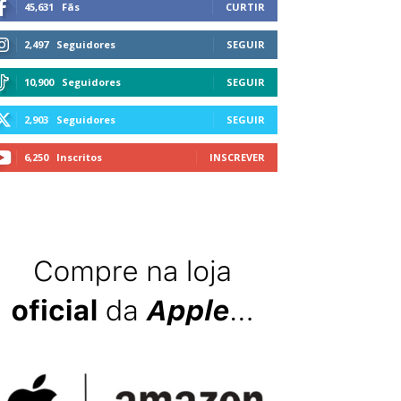
45,631
Fãs
CURTIR
2,497
Seguidores
SEGUIR
10,900
Seguidores
SEGUIR
2,903
Seguidores
SEGUIR
6,250
Inscritos
INSCREVER