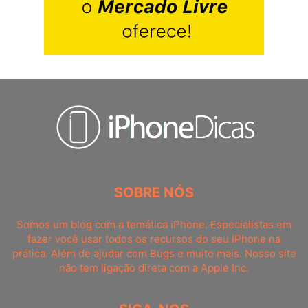
SOBRE NÓS
Somos um blog com a temática iPhone. Especialistas em
fazer você usar todos os recursos do seu iPhone na
prática. Além de ajudar com Bugs e muito mais. Nosso site
não tem ligação direta com a Apple Inc.