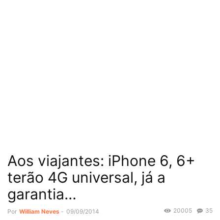
Aos viajantes: iPhone 6, 6+
terão 4G universal, já a
garantia…
20005
35
Por
William Neves
-
09/09/2014