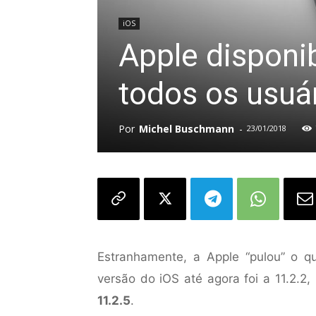
iOS
Apple disponib
todos os usuá
Por
Michel Buschmann
-
23/01/2018
Estranhamente, a Apple “pulou” o qu
versão do iOS até agora foi a 11.2.2,
11.2.5
.