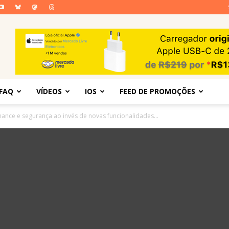
FAQ
VÍDEOS
IOS
FEED DE PROMOÇÕES
ance e segurança ao invés de novas funcionalidades...