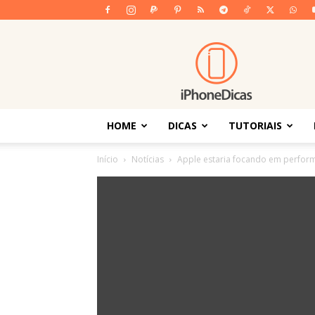
iPhoneDicas
HOME
DICAS
TUTORIAIS
Início
Notícias
Apple estaria focando em perform