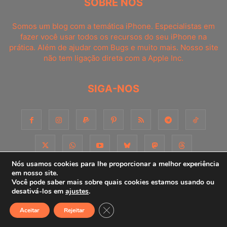
SOBRE NÓS
Somos um blog com a temática iPhone. Especialistas em
fazer você usar todos os recursos do seu iPhone na
prática. Além de ajudar com Bugs e muito mais. Nosso site
não tem ligação direta com a Apple Inc.
SIGA-NOS
Nós usamos cookies para lhe proporcionar a melhor experiência
em nosso site.
Você pode saber mais sobre quais cookies estamos usando ou
Sobre
Contato
Apoie-nos!
Consultoria
Anuncie
desativá-los em
ajustes
.
Close GDPR Cookie Banner
Aceitar
Rejeitar
© iPhoneDicas