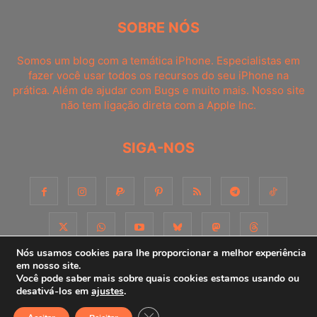
SOBRE NÓS
Somos um blog com a temática iPhone. Especialistas em
fazer você usar todos os recursos do seu iPhone na
prática. Além de ajudar com Bugs e muito mais. Nosso site
não tem ligação direta com a Apple Inc.
SIGA-NOS
Nós usamos cookies para lhe proporcionar a melhor experiência
em nosso site.
Você pode saber mais sobre quais cookies estamos usando ou
Sobre
Contato
Apoie-nos!
Consultoria
Anuncie
desativá-los em
ajustes
.
Close GDPR Cookie Banner