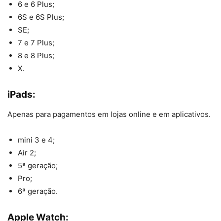
6 e 6 Plus;
6S e 6S Plus;
SE;
7 e 7 Plus;
8 e 8 Plus;
X.
iPads:
Apenas para pagamentos em lojas online e em aplicativos.
mini 3 e 4;
Air 2;
5ª geração;
Pro;
6ª geração.
Apple Watch: