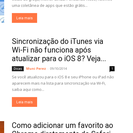
uma coletânea de apps que estão grátis...
Leia mais
Sincronização do iTunes via
Wi-Fi não funciona após
atualizar para o iOS 8? Veja...
Muni Perez
-
09/10/2014
Dicas
1
Se você atualizou para o iOS 8 e seu iPhone ou iPad não
aparecem mais na lista para sincronização via Wi-Fi,
saiba aqui como...
Leia mais
Como adicionar um favorito ao