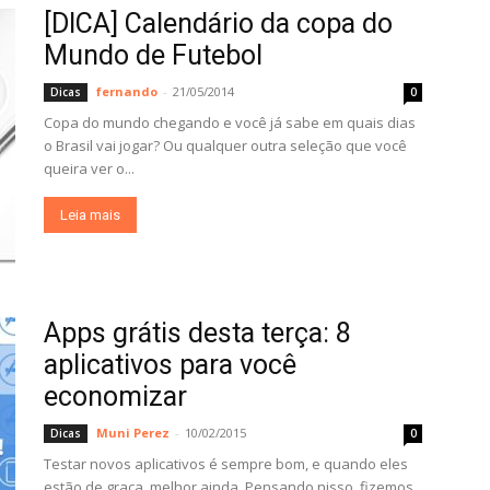
[DICA] Calendário da copa do
Mundo de Futebol
fernando
-
21/05/2014
Dicas
0
Copa do mundo chegando e você já sabe em quais dias
o Brasil vai jogar? Ou qualquer outra seleção que você
queira ver o...
Leia mais
Apps grátis desta terça: 8
aplicativos para você
economizar
Muni Perez
-
10/02/2015
Dicas
0
Testar novos aplicativos é sempre bom, e quando eles
estão de graça, melhor ainda. Pensando nisso, fizemos