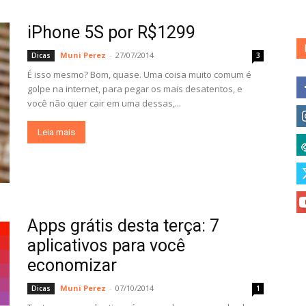
iPhone 5S por R$1299
Muni Perez
-
27/07/2014
Dicas
3
É isso mesmo? Bom, quase. Uma coisa muito comum é
golpe na internet, para pegar os mais desatentos, e
você não quer cair em uma dessas,...
Leia mais
Apps grátis desta terça: 7
aplicativos para você
economizar
Muni Perez
-
07/10/2014
Dicas
1