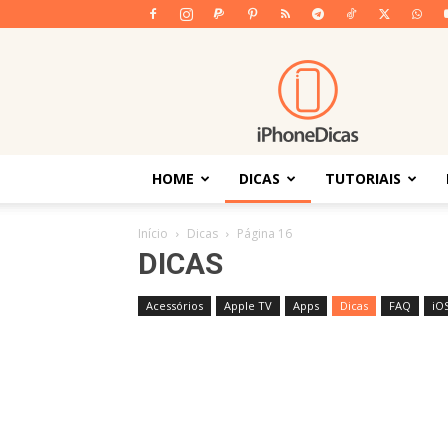
iPhoneDicas
HOME
DICAS
TUTORIAIS
Início
Dicas
Página 16
DICAS
Acessórios
Apple TV
Apps
Dicas
FAQ
iO