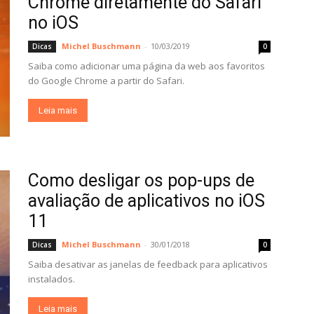
Chrome diretamente do Safari
no iOS
Michel Buschmann
-
10/03/2019
Dicas
0
Saiba como adicionar uma página da web aos favoritos
do Google Chrome a partir do Safari.
Leia mais
Como desligar os pop-ups de
avaliação de aplicativos no iOS
11
Michel Buschmann
-
30/01/2018
Dicas
0
Saiba desativar as janelas de feedback para aplicativos
instalados.
Leia mais