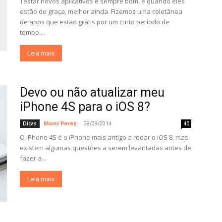
Testar novos aplicativos é sempre bom, e quando eles
estão de graça, melhor ainda. Fizemos uma coletânea
de apps que estão grátis por um curto período de
tempo....
Leia mais
Devo ou não atualizar meu
iPhone 4S para o iOS 8?
Muni Perez
-
28/09/2014
Dicas
40
O iPhone 4S é o iPhone mais antigo a rodar o iOS 8, mas
existem algumas questões a serem levantadas antes de
fazer a...
Leia mais