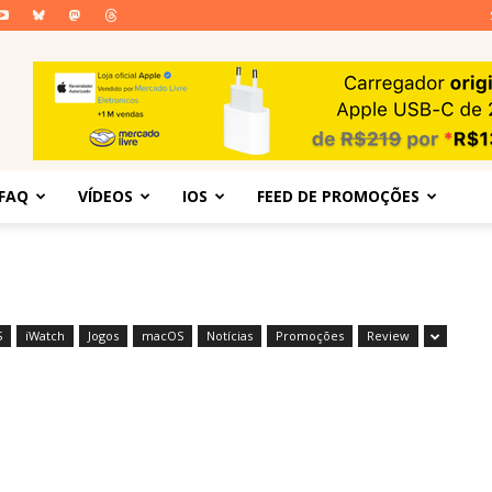
FAQ
VÍDEOS
IOS
FEED DE PROMOÇÕES
S
iWatch
Jogos
macOS
Notícias
Promoções
Review